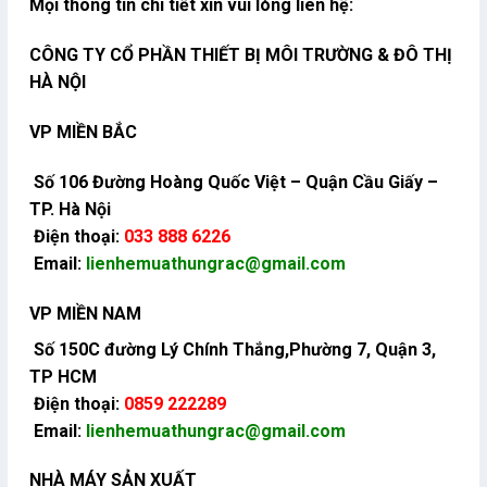
Mọi thông tin chi tiết xin vui lòng liên hệ:
CÔNG TY CỔ PHẦN THIẾT BỊ MÔI TRƯỜNG & ĐÔ THỊ
HÀ NỘI
VP MIỀN BẮC
Số 106 Đường Hoàng Quốc Việt – Quận Cầu Giấy –
TP. Hà Nội
Điện thoại:
033 888 6226
Email:
lienhemuathungrac@gmail.com
VP MIỀN NAM
Số 150C đường Lý Chính Thắng,Phường 7, Quận 3,
TP HCM
Điện thoại:
0859 222289
Email:
lienhemuathungrac@gmail.com
NHÀ MÁY SẢN XUẤT