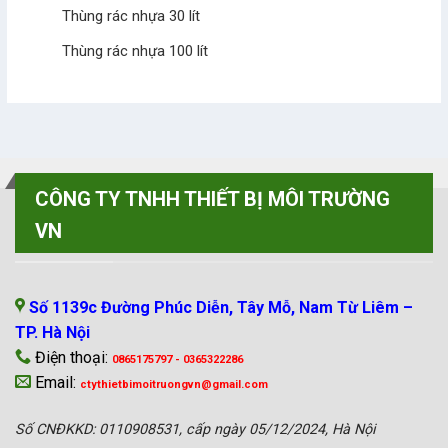
Thùng rác nhựa 30 lít
Thùng rác nhựa 100 lít
CÔNG TY TNHH THIẾT BỊ MÔI TRƯỜNG
VN
VP MIỀN BẮC
Số 1139c Đường Phúc Diễn, Tây Mỗ, Nam Từ Liêm –
TP. Hà Nội
Điện thoại:
0865175797 - 0365322286
Email:
ctythietbimoitruongvn@gmail.com
Số CNĐKKD: 0110908531, cấp ngày 05/12/2024, Hà Nội