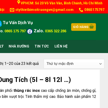
VPHCM: Số 20 Võ Văn Vân, Bình Chánh, Hồ Chí Minh
Nội
ctythietbimoitruongvn@gmail.com
0865175797
Tư Vấn Dịch Vụ
GIỎ HÀNG
Zalo.
o.
0865 175 797
0365 322 286
LÝ
NHÀ XƯỞNG
TIN TỨC
LIÊN HỆ
thị 1–20 của 23 kết quả
ung Tích (5l – 8l 12l …)
hân phối
thùng rác inox
cao cấp chống ăn mòn, chống gỉ,
ộ bền vượt trội. Tính thẩm mỹ cao. Bảo hành sản phẩm 12