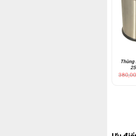
Thùng 
2
380,0