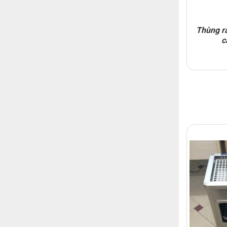
Thùng r
c