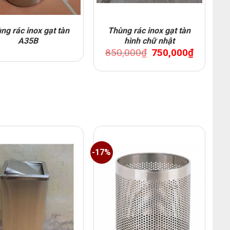
ng rác inox gạt tàn
Thùng rác inox gạt tàn
A35B
hình chữ nhật
Original
Current
850,000
₫
750,000
₫
price
price
was:
is:
850,000₫.
750,000₫.
-17%