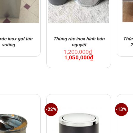
ác inox gạt tàn
Thùng rác inox hình bán
Thùn
vuông
nguyệt
2
1,200,000
₫
Original
Current
1,050,000
₫
price
price
was:
is:
1,200,000₫.
1,050,000₫.
-22%
-13%