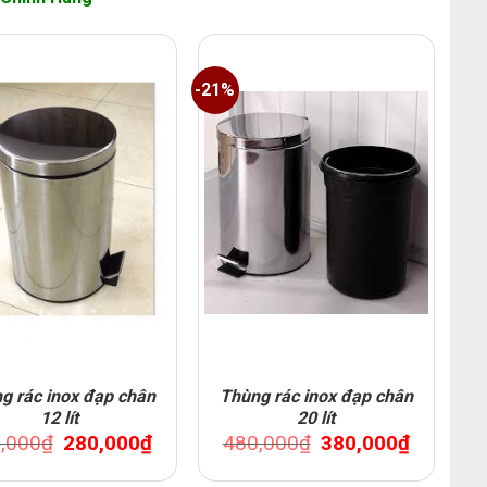
-21%
g rác inox đạp chân
Thùng rác inox đạp chân
12 lít
20 lít
Original
Current
Original
Current
,000
₫
280,000
₫
480,000
₫
380,000
₫
price
price
price
price
was:
is:
was:
is:
320,000₫.
280,000₫.
480,000₫.
380,000₫.