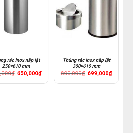
ng rác inox nắp lật
Thùng rác inox nắp lật
250×610 mm
300×610 mm
Original
Current
Original
Current
,000
₫
650,000
₫
800,000
₫
699,000
₫
price
price
price
price
was:
is:
was:
is:
750,000₫.
650,000₫.
800,000₫.
699,000₫.