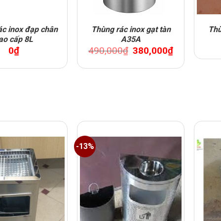
ác inox đạp chân
Thùng rác inox gạt tàn
Thù
ao cấp 8L
A35A
Original
Current
0
₫
490,000
₫
380,000
₫
price
price
was:
is:
490,000₫.
380,000₫.
-13%