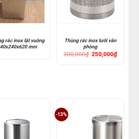
g rác inox lật vuông
Thùng rác inox lưới văn
40x240x620 mm
phòng
Original
Current
300,000
₫
250,000
₫
price
price
was:
is:
300,000₫.
250,000₫.
-13%