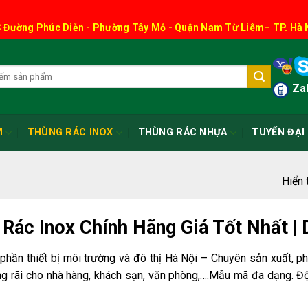
 Đường Phúc Diễn - Phường Tây Mỗ - Quận Nam Từ Liêm– TP. Hà 
Zal
M
THÙNG RÁC INOX
THÙNG RÁC NHỰA
TUYỂN ĐẠI 
Hiển 
Rác Inox Chính Hãng Giá Tốt Nhất | D
phần thiết bị môi trường và đô thị Hà Nội – Chuyên sản xuất, p
ng rãi cho nhà hàng, khách sạn, văn phòng,….Mẫu mã đa dạng. Đ