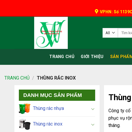
Skip
to
VPHN: Số 1139C
content
Tìm
kiếm:
TRANG CHỦ
GIỚI THIỆU
SẢN PHẨ
TRANG CHỦ
/
THÙNG RÁC INOX
DANH MỤC SẢN PHẨM
Thùng 
Thùng rác nhựa
Công ty cổ 
phục vụ rộ
Thùng rác inox
tháng.