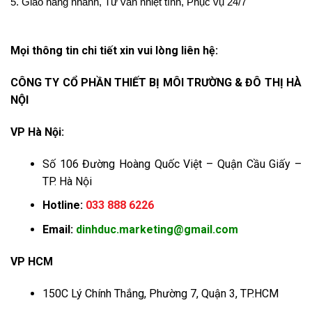
5. Giao hàng nhanh, Tư vấn nhiệt tình, Phục vụ 24/7
Mọi thông tin chi tiết xin vui lòng liên hệ:
CÔNG TY CỔ PHẦN THIẾT BỊ MÔI TRƯỜNG & ĐÔ THỊ HÀ
NỘI
VP Hà Nội:
Số 106 Đường Hoàng Quốc Việt – Quận Cầu Giấy –
TP. Hà Nội
Hotline:
033 888 6226
Email:
dinhduc.marketing@gmail.com
VP HCM
150C Lý Chính Thắng, Phường 7, Quận 3, TP.HCM