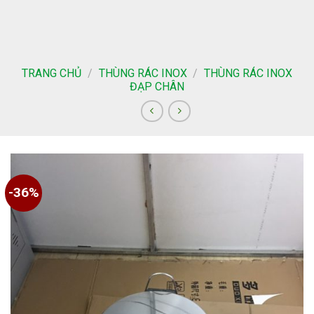
Skip
to
content
TRANG CHỦ
/
THÙNG RÁC INOX
/
THÙNG RÁC INOX
ĐẠP CHÂN
-36%