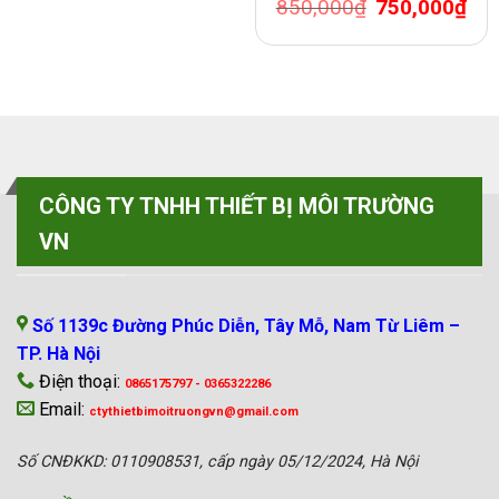
Original
Curr
850,000
₫
750,000
₫
price
pric
was:
is:
850,000₫.
750,
CÔNG TY TNHH THIẾT BỊ MÔI TRƯỜNG
VN
VP MIỀN BẮC
Số 1139c Đường Phúc Diễn, Tây Mỗ, Nam Từ Liêm –
TP. Hà Nội
Điện thoại:
0865175797 - 0365322286
Email:
ctythietbimoitruongvn@gmail.com
Số CNĐKKD: 0110908531, cấp ngày 05/12/2024, Hà Nội