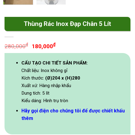
Thùng Rác Inox Đạp Chân 5 Lít
Original
Current
₫
₫
280,000
180,000
price
price
was:
is:
CẤU TẠO CHI TIẾT SẢN PHẨM:
280,000₫.
180,000₫.
Chất liệu: Inox không gỉ
Kích thước:
(Ø)204 x (H)280
Xuất xứ: Hàng nhập khẩu
Dung tích: 5 lít
Kiểu dáng: Hình trụ tròn
Hãy gọi điện cho chúng tôi để được chiết khấu
thêm