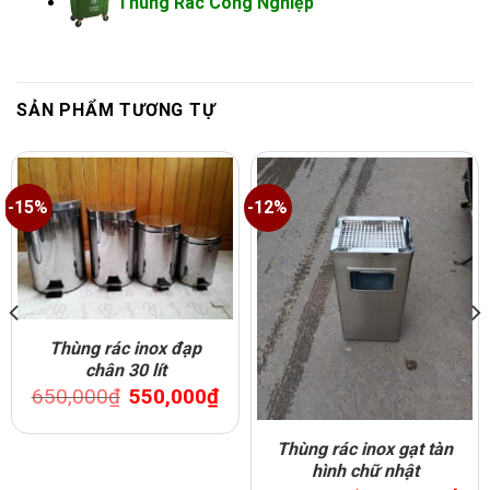
Thùng Rác Công Nghiệp
SẢN PHẨM TƯƠNG TỰ
-15%
-12%
Thùng rác inox đạp
chân 30 lít
Original
Current
650,000
₫
550,000
₫
price
price
was:
is:
650,000₫.
550,000₫.
rent
Thùng rác inox gạt tàn
ce
hình chữ nhật
0,000₫.