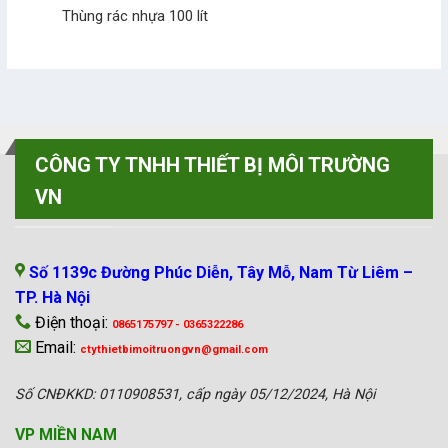
Thùng rác nhựa 100 lít
CÔNG TY TNHH THIẾT BỊ MÔI TRƯỜNG
VN
VP MIỀN BẮC
Số 1139c Đường Phúc Diễn, Tây Mỗ, Nam Từ Liêm –
TP. Hà Nội
Điện thoại:
0865175797 - 0365322286
Email:
ctythietbimoitruongvn@gmail.com
Số CNĐKKD: 0110908531, cấp ngày 05/12/2024, Hà Nội
VP MIỀN NAM