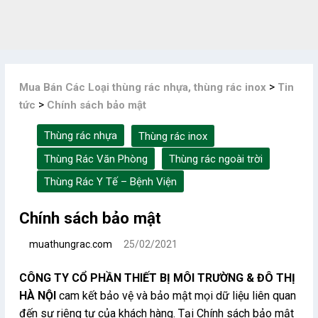
Skip
to
content
>
Mua Bán Các Loại thùng rác nhựa, thùng rác inox
Tin
>
tức
Chính sách bảo mật
Thùng rác nhựa
Thùng rác inox
Thùng Rác Văn Phòng
Thùng rác ngoài trời
Thùng Rác Y Tế – Bệnh Viện
Chính sách bảo mật
muathungrac.com
25/02/2021
CÔNG TY CỔ PHẦN THIẾT BỊ MÔI TRƯỜNG & ĐÔ THỊ
HÀ NỘI
cam kết bảo vệ và bảo mật mọi dữ liệu liên quan
đến sự riêng tư của khách hàng. Tại Chính sách bảo mật