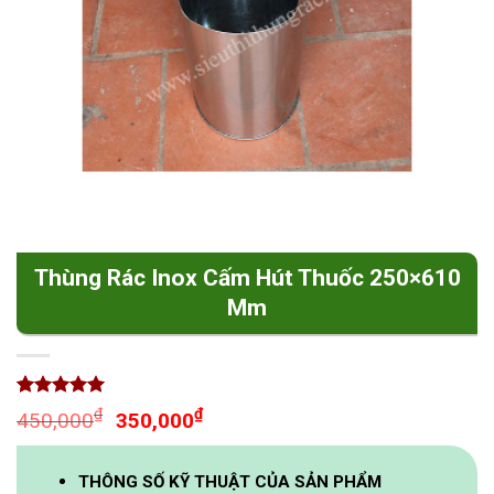
Thùng Rác Inox Cấm Hút Thuốc 250×610
Mm
5.00
1
trên 5
Original
Current
₫
₫
450,000
350,000
dựa trên
price
price
đánh giá
was:
is:
THÔNG SỐ KỸ THUẬT CỦA SẢN PHẨM