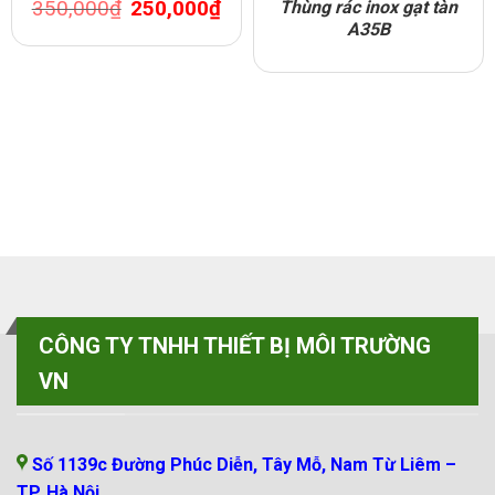
Original
Current
350,000
₫
250,000
₫
Thùng rác inox gạt tàn
price
price
A35B
was:
is:
350,000₫.
250,000₫.
0₫.
CÔNG TY TNHH THIẾT BỊ MÔI TRƯỜNG
VN
VP MIỀN BẮC
Số 1139c Đường Phúc Diễn, Tây Mỗ, Nam Từ Liêm –
TP. Hà Nội