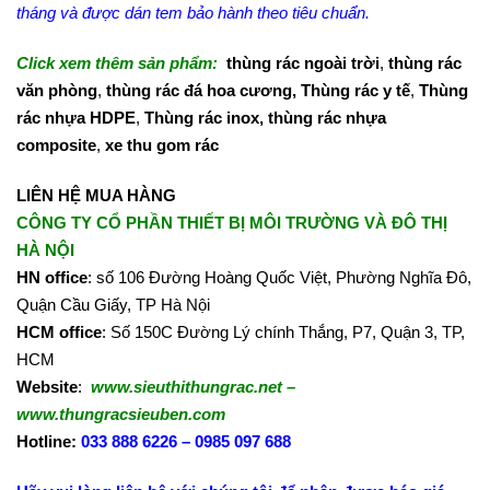
tháng và được dán tem bảo hành theo tiêu chuẩn.
Click xem thêm sản phẩm:
thùng rác ngoài trời
,
thùng rác
văn phòng
,
thùng rác đá hoa cương,
Thùng rác y tế
,
Thùng
rác nhựa HDPE
,
Thùng rác inox
,
thùng rác nhựa
composite
,
xe thu gom rác
LIÊN HỆ MUA HÀNG
CÔNG TY CỔ PHẦN THIẾT BỊ MÔI TRƯỜNG VÀ ĐÔ THỊ
HÀ NỘI
HN office
: số 106 Đường Hoàng Quốc Việt, Phường Nghĩa Đô,
Quận Cầu Giấy, TP Hà Nội
HCM office
: Số 150C Đường Lý chính Thắng, P7, Quận 3, TP,
HCM
Website
:
www.sieuthithungrac.net –
www.thungracsieuben.com
Hotline:
033 888 6226 – 0985 097 688