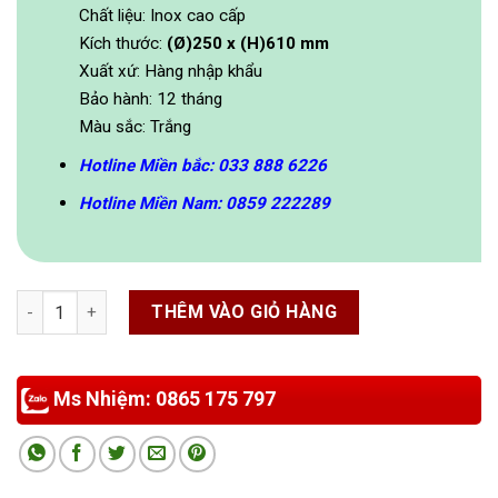
450,000₫.
350,000₫.
Chất liệu: Inox cao cấp
Kích thước:
(Ø)250 x (H)610 mm
Xuất xứ: Hàng nhập khẩu
Bảo hành: 12 tháng
Màu sắc: Trắng
Hotline Miền bắc: 033 888 6226
Hotline Miền Nam: 0859 222289
Thùng rác inox cấm hút thuốc 250x610 mm số lượng
THÊM VÀO GIỎ HÀNG
Ms Nhiệm: 0865 175 797