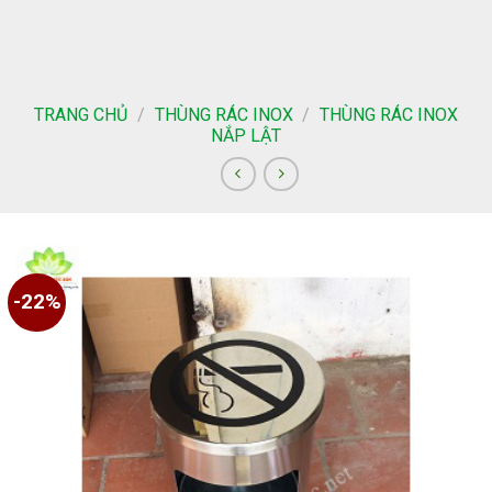
Skip
to
content
TRANG CHỦ
/
THÙNG RÁC INOX
/
THÙNG RÁC INOX
NẮP LẬT
-22%