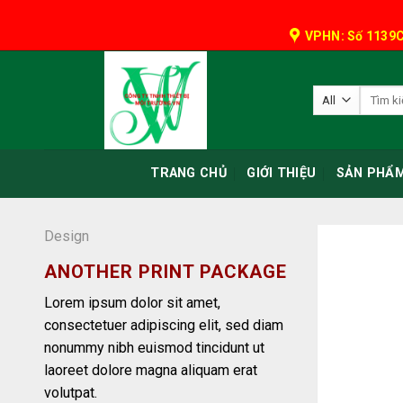
Skip
to
VPHN: Số 1139C
content
Tìm
kiếm:
TRANG CHỦ
GIỚI THIỆU
SẢN PHẨ
Design
ANOTHER PRINT PACKAGE
Lorem ipsum dolor sit amet,
consectetuer adipiscing elit, sed diam
nonummy nibh euismod tincidunt ut
laoreet dolore magna aliquam erat
volutpat.