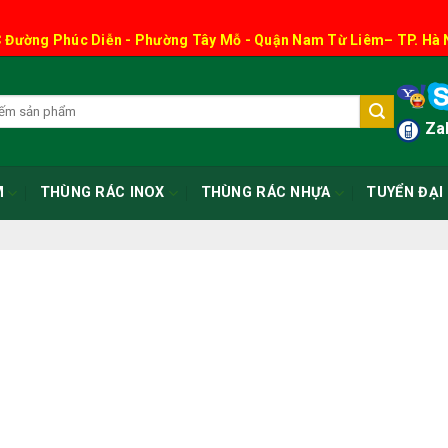
 Đường Phúc Diễn - Phường Tây Mỗ - Quận Nam Từ Liêm– TP. Hà 
Zal
M
THÙNG RÁC INOX
THÙNG RÁC NHỰA
TUYỂN ĐẠI 