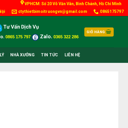
VPHCM: Số 20 Võ Văn Vân, Bình Chánh, Hồ Chí Minh
Nội
ctythietbimoitruongvn@gmail.com
0865175797
Tư Vấn Dịch Vụ
GIỎ HÀNG
Zalo.
o.
0865 175 797
0365 322 286
LÝ
NHÀ XƯỞNG
TIN TỨC
LIÊN HỆ