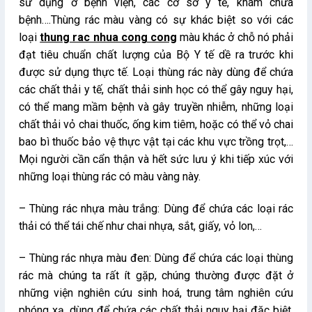
sử dụng ở bệnh viện, các cơ sở y tế, khám chữa
bệnh….Thùng rác màu vàng có sự khác biệt so với các
loại
thung rac nhua cong cong
màu khác ở chỗ nó phải
đạt tiêu chuẩn chất lượng của Bộ Y tế dề ra trước khi
được sử dụng thực tế. Loại thùng rác này dùng để chứa
các chất thải y tế, chất thải sinh học có thể gây nguy hại,
có thể mang mầm bệnh và gây truyền nhiễm, những loại
chất thải vỏ chai thuốc, ống kim tiêm, hoặc có thể vỏ chai
bao bì thuốc bảo vệ thực vật tại các khu vực trồng trọt,…
Mọi người cần cẩn thận và hết sức lưu ý khi tiếp xúc với
những loại thùng rác có màu vàng này.
– Thùng rác nhựa màu trắng: Dùng để chứa các loại rác
thải có thể tái chế như chai nhựa, sắt, giấy, vỏ lon,…
– Thùng rác nhựa màu đen: Dùng để chứa các loại thùng
rác mà chúng ta rất ít gặp, chúng thường được đặt ở
những viện nghiên cứu sinh hoá, trung tâm nghiên cứu
phóng xạ, dùng để chứa các chất thải nguy hại đặc biệt,