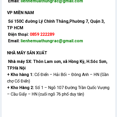
Email:
lienhemuathungrac@gmail.com
VP MIỀN NAM
Số 150C đường Lý Chính Thắng,Phường 7, Quận 3,
TP HCM
Điện thoại:
0859 222289
Email:
lienhemuathungrac@gmail.com
NHÀ MÁY SẢN XUẤT
Nhà máy SX: Thôn Lam sơn, xã Hồng Kỳ, H.Sóc Sơn,
TP.Hà Nội
+ Kho hàng 1:
Cổ Điển – Hải Bối – Đông Anh – HN (Gần
chợ Cổ Điển)
+ Kho Hàng 2:
Số 1 – Ngõ 107 Đường Trần Quốc Vượng
– Cầu Giấy – HN (cuối ngõ 76 phố duy tân)