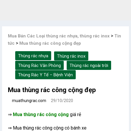
Skip
to
content
>
Mua Bán Các Loại thùng rác nhựa, thùng rác inox
Tin
>
tức
Mua thùng rác công cộng đẹp
Thùng rác nhựa
Thùng rác inox
Thùng Rác Văn Phòng
Thùng rác ngoài trời
Thùng Rác Y Tế – Bệnh Viện
Mua thùng rác công cộng đẹp
muathungrac.com
29/10/2020
⇒
Mua thùng rác công cộng
giá rẻ
⇒ Mua thùng rác công cộng có bánh xe