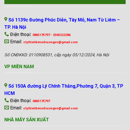
VP MIỀN BẮC
Số 1139c Đường Phúc Diễn, Tây Mỗ, Nam Từ Liêm –
TP. Hà Nội
Điện thoại:
0865175797 - 0365322286
Email:
ctythietbimoitruongvn@gmail.com
Số CNĐKKD: 0110908531, cấp ngày 05/12/2024, Hà Nội
VP MIỀN NAM
Số 150A đường Lý Chính Thắng,Phường 7, Quận 3, TP
HCM
Điện thoại:
0865175797
Email:
ctythietbimoitruongvn@gmail.com
NHÀ MÁY SẢN XUẤT