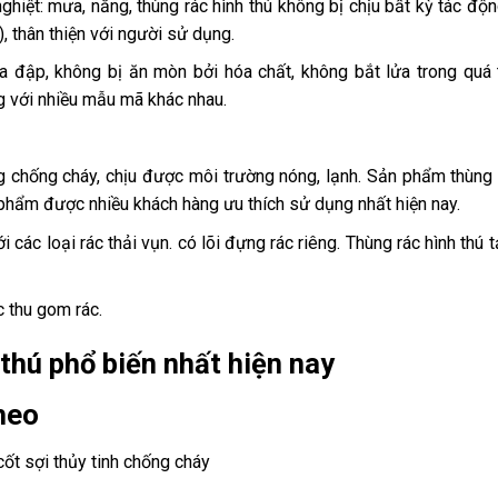
nghiệt: mưa, nắng, thùng rác hình thú không bị chịu bất kỳ tác độn
 thân thiện với người sử dụng.
a đập, không bị ăn mòn bởi hóa chất, không bắt lửa trong quá 
ng với nhiều mẫu mã khác nhau.
 chống cháy, chịu được môi trường nóng, lạnh. Sản phẩm thùng 
n phẩm được nhiều khách hàng ưu thích sử dụng nhất hiện nay.
các loại rác thải vụn. có lõi đựng rác riêng. Thùng rác hình thú 
c thu gom rác.
thú phổ biến nhất hiện nay
heo
ốt sợi thủy tinh chống cháy