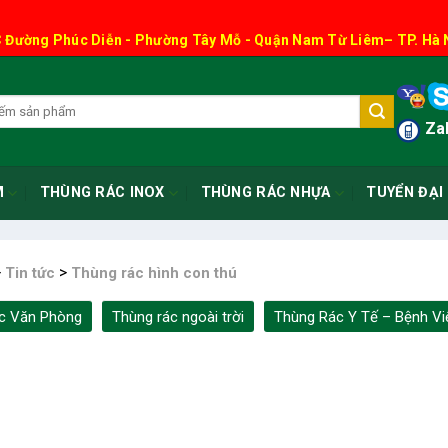
 Đường Phúc Diễn - Phường Tây Mỗ - Quận Nam Từ Liêm– TP. Hà 
Zal
M
THÙNG RÁC INOX
THÙNG RÁC NHỰA
TUYỂN ĐẠI 
>
>
Tin tức
Thùng rác hình con thú
c Văn Phòng
Thùng rác ngoài trời
Thùng Rác Y Tế – Bệnh Vi