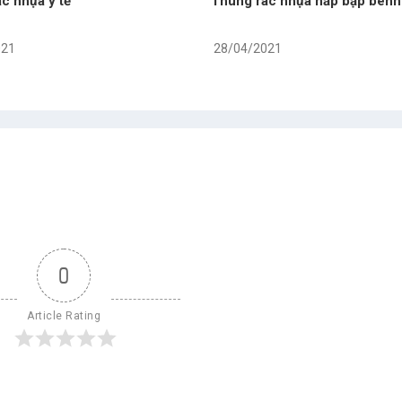
c nhựa ý tế
Thùng rác nhựa nắp bập bênh
021
28/04/2021
0
Article Rating