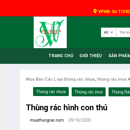
Skip
to
VPHN: Số 1139C
content
Tìm
kiếm:
TRANG CHỦ
GIỚI THIỆU
SẢN PHẨ
Mua Bán Các Loại thùng rác nhựa, thùng rác inox
Thùng rác nhựa
Thùng rác inox
Thùng Rá
Thùng rác hình con thú
muathungrac.com
29/10/2020