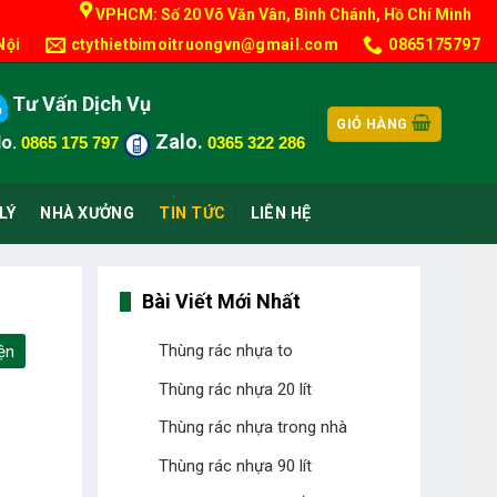
VPHCM: Số 20 Võ Văn Vân, Bình Chánh, Hồ Chí Minh
Nội
ctythietbimoitruongvn@gmail.com
0865175797
Tư Vấn Dịch Vụ
GIỎ HÀNG
Zalo.
o.
0865 175 797
0365 322 286
LÝ
NHÀ XƯỞNG
TIN TỨC
LIÊN HỆ
Bài Viết Mới Nhất
Thùng rác nhựa to
ện
Thùng rác nhựa 20 lít
Thùng rác nhựa trong nhà
Thùng rác nhựa 90 lít