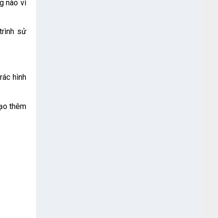
g nào vì
trình sử
rác hình
tạo thêm