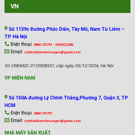
VN
VP MIỀN BẮC
Số 1139c Đường Phúc Diễn, Tây Mỗ, Nam Từ Liêm –
TP. Hà Nội
Điện thoại:
0865175797 - 0365322286
Email:
ctythietbimoitruongvn@gmail.com
Số CNĐKKD: 0110908531, cấp ngày 05/12/2024, Hà Nội
VP MIỀN NAM
Số 150A đường Lý Chính Thắng,Phường 7, Quận 3, TP
HCM
Điện thoại:
0865175797
Email:
ctythietbimoitruongvn@gmail.com
NHÀ MÁY SẢN XUẤT