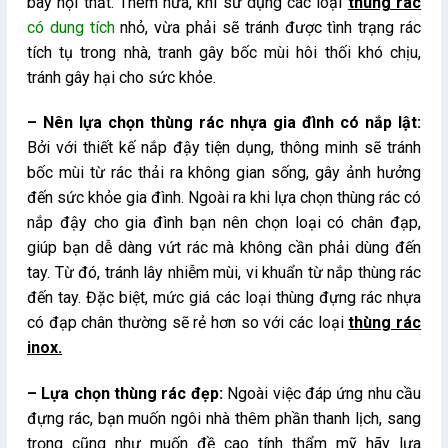
bày nội thất. Thêm nữa, khi sử dụng các loại
thùng rác
có dung tích
nhỏ, vừa phải sẽ tránh được tình trạng rác
tích tụ trong nhà, tranh gây bốc mùi hôi thối khó chịu,
tránh gây hại cho sức khỏe.
– Nên lựa chọn thùng rác nhựa gia đình có nắp lật:
Bởi với thiết kế nắp đậy tiện dụng, thông minh sẽ tránh
bốc mùi từ rác thải ra không gian sống, gây ảnh hưởng
đến sức khỏe gia đình. Ngoài ra khi lựa chọn thùng rác có
nắp đậy cho gia đình bạn nên chọn loại có chân đạp,
giúp bạn dễ dàng vứt rác mà không cần phải dùng đến
tay. Từ đó, tránh lây nhiễm mùi, vi khuẩn từ nắp thùng rác
đến tay. Đặc biệt, mức giá các loại thùng đựng rác nhựa
có đạp chân thường sẽ rẻ hơn so với các loại
thùng rác
inox
.
– Lựa chọn thùng rác đẹp:
Ngoài việc đáp ứng nhu cầu
đựng rác, bạn muốn ngôi nhà thêm phần thanh lịch, sang
trọng cũng như muốn đề cao tính thẩm mỹ hãy lựa