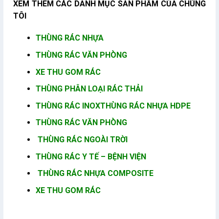
XEM THÊM CÁC DANH MỤC SẢN PHẨM CỦA CHÚNG
TÔI
THÙNG RÁC NHỰA
THÙNG RÁC VĂN PHÒNG
XE THU GOM RÁC
THÙNG PHÂN LOẠI RÁC THẢI
THÙNG RÁC INOX
THÙNG RÁC NHỰA HDPE
THÙNG RÁC VĂN PHÒNG
THÙNG RÁC NGOÀI TRỜI
THÙNG RÁC Y TẾ – BỆNH VIỆN
THÙNG RÁC NHỰA COMPOSITE
XE THU GOM RÁC