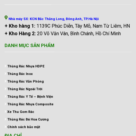
Nhà máy SX: KCN Bắc Thăng Long, Đông Anh, TP.Hà Nội
+ Kho hàng 1:
1139C Phúc Diễn, Tây Mỗ, Nam Từ Liêm, HN
+ Kho Hàng 2:
20 Võ Văn Vân, Bình Chánh, Hồ Chí Minh
DANH MỤC SẢN PHẨM
Thùng Rác Nhựa HDPE
Thùng Rác Inox
Thùng Rác Văn Phòng
Thùng Rác Ngoài Trời
Thùng Rác Y Tế – Bệnh Viện
Thùng Rác Nhựa Composite
Xe Thu Gom Rác
Thùng Rác Đá Hoa Cương
Chính sách bảo mật
ĐỊA CHỈ