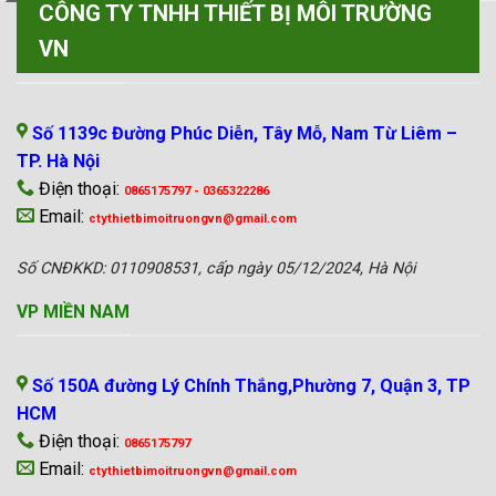
CÔNG TY TNHH THIẾT BỊ MÔI TRƯỜNG
VN
VP MIỀN BẮC
Số 1139c Đường Phúc Diễn, Tây Mỗ, Nam Từ Liêm –
TP. Hà Nội
Điện thoại:
0865175797 - 0365322286
Email:
ctythietbimoitruongvn@gmail.com
Số CNĐKKD: 0110908531, cấp ngày 05/12/2024, Hà Nội
VP MIỀN NAM
Số 150A đường Lý Chính Thắng,Phường 7, Quận 3, TP
HCM
Điện thoại:
0865175797
Email:
ctythietbimoitruongvn@gmail.com