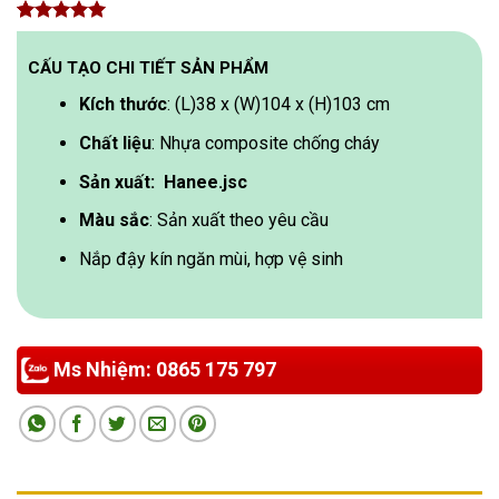
5.00
1
trên 5
dựa trên
CẤU TẠO CHI TIẾT SẢN PHẨM
đánh giá
Kích thước
: (L)38 x (W)104 x (H)103 cm
Chất liệu
: Nhựa composite chống cháy
Sản xuất: Hanee.jsc
Màu sắc
: Sản xuất theo yêu cầu
Nắp đậy kín ngăn mùi, hợp vệ sinh
Ms Nhiệm: 0865 175 797