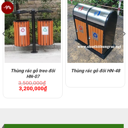
-9%
Thùng rác gỗ treo đôi
Thùng rác gỗ đôi HN-48
HN-07
3,500,000
₫
Original
Current
3,200,000
₫
price
price
was:
is:
0₫.
3,500,000₫.
3,200,000₫.