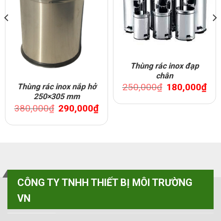
Thùng rác inox đạp
chân
Original
Curr
250,000
₫
180,000
₫
Thùng rác inox nắp hở
price
pric
250×305 mm
was:
is:
250,000₫.
180,
rent
Original
Current
380,000
₫
290,000
₫
ce
price
price
was:
is:
0,000₫.
380,000₫.
290,000₫.
CÔNG TY TNHH THIẾT BỊ MÔI TRƯỜNG
VN
VP MIỀN BẮC