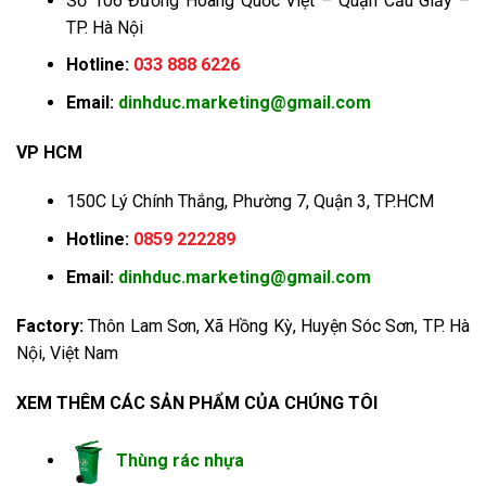
Số 106 Đường Hoàng Quốc Việt – Quận Cầu Giấy –
TP. Hà Nội
Hotline:
033 888 6226
Email:
dinhduc.marketing@gmail.com
VP HCM
150C Lý Chính Thắng, Phường 7, Quận 3, TP.HCM
Hotline:
0859 222289
Email:
dinhduc.marketing@gmail.com
Factory:
Thôn Lam Sơn, Xã Hồng Kỳ, Huyện Sóc Sơn, TP. Hà
Nội, Việt Nam
XEM THÊM CÁC SẢN PHẨM CỦA CHÚNG TÔI
Thùng rác nhựa