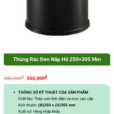
Thùng Rác Đen Nắp Hở 250×305 Mm
Original
Current
₫
₫
380,000
350,000
price
price
was:
is:
THÔNG SỐ KỸ THUẬT CỦA SẢN PHẨM
380,000₫.
350,000₫.
Chất liệu: Thép sơn tĩnh điện và inox cao cấp
Kích thước:
(Ø)250 x (H)305 mm
Xuất xứ: Hàng nhập khẩu