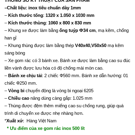
T
HÔNG SỐ KỸ THUẬT CỦA SẢN PHẨM
–
Chất liệu:
inox tiêu chuẩn dày 1mm
–
Kích thước tổng
:
1320 x 1.050 x 1030 mm
–
Kích thước thùng
:
1060 x 800 x 830 mm
– Khung xe được làm bằng
ống tuýp Ф34 cm
, mạ kẽm, chống
han gỉ
– Khung thùng được làm bằng thép
V40x40,V50x50
mạ kẽm
sáng bóng
– Xe gom rác có 3 bánh xe. Bánh xe được làm bằng cao su đúc
liền vành được lưu hóa có độ chống mài mòn cao.
–
Bánh xe chịu tải
: 2 chiếc Ф560 mm. Bánh xe dẫn hướng: 01
chiếc Ф250 mm.
–
Vòng bi
chuyển động là vòng bi ngoại 6205
–
Chiều cao
nâng dùng càng gắp: 1.025 mm
– Thùng được đệm thêm miếng cao su chống rung, giúp quá
trình di chuyển xe được nhẹ nhàng hơn.
*
Xuất xứ
: Hàng Việt Nam
* Ưu điểm của xe gom rác inox 500 lít