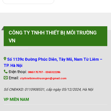
CÔNG TY TNHH THIẾT BỊ MÔI TRƯỜNG
VN
VP MIỀN BẮC
Số 1139c Đường Phúc Diễn, Tây Mỗ, Nam Từ Liêm –
TP. Hà Nội
Điện thoại:
0865175797 - 0365322286
Email:
ctythietbimoitruongvn@gmail.com
Số CNĐKKD: 0110908531, cấp ngày 05/12/2024, Hà Nội
VP MIỀN NAM